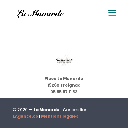
Place La Monarde
19260 Treignac
05 55 97 11 82
© 2020 —
La Monarde
| Conception :
LAgence.co
|
Mentions légales