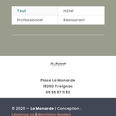
Tout
Hôtel
Professionnel
Restaurant
Place La Monarde
19260 Treignac
05 55 97 11 82
© 2020 —
La Monarde
| Conception :
LAgence.co
|
Mentions légales